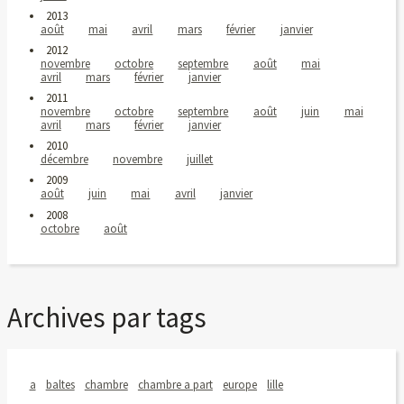
2013
août
mai
avril
mars
février
janvier
2012
novembre
octobre
septembre
août
mai
avril
mars
février
janvier
2011
novembre
octobre
septembre
août
juin
mai
avril
mars
février
janvier
2010
décembre
novembre
juillet
2009
août
juin
mai
avril
janvier
2008
octobre
août
Archives par tags
a
baltes
chambre
chambre a part
europe
lille