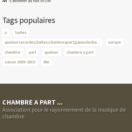
S'abonner au flux ATOM
Tags populaires
a
baltes
quatuorsacordes;baltes;chambreapart;palaisdesbe...
europe
chambre
part
quatuor
chambre a part
saison 2009-2010
lille
CHAMBRE A PART ...
Association pour le rayonnement de la musique de
chambre