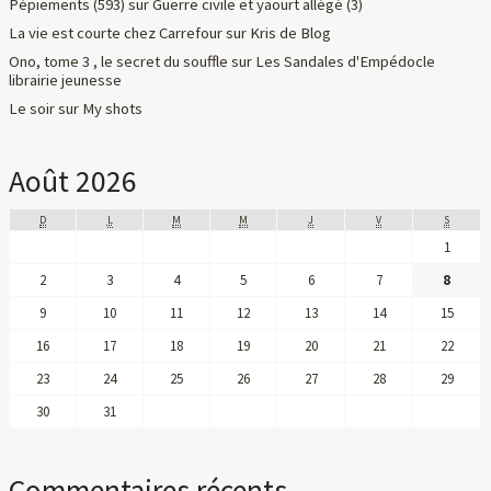
Pépiements (593)
sur
Guerre civile et yaourt allégé (3)
La vie est courte chez Carrefour
sur
Kris de Blog
Ono, tome 3 , le secret du souffle
sur
Les Sandales d'Empédocle
librairie jeunesse
Le soir
sur
My shots
Août 2026
D
L
M
M
J
V
S
1
2
3
4
5
6
7
8
9
10
11
12
13
14
15
16
17
18
19
20
21
22
23
24
25
26
27
28
29
30
31
Commentaires récents