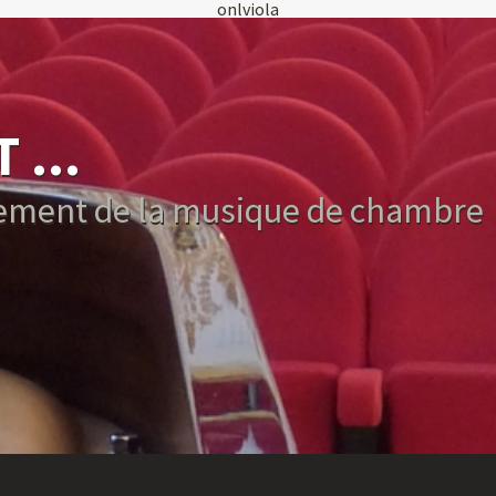
onlviola
...
nement de la musique de chambre