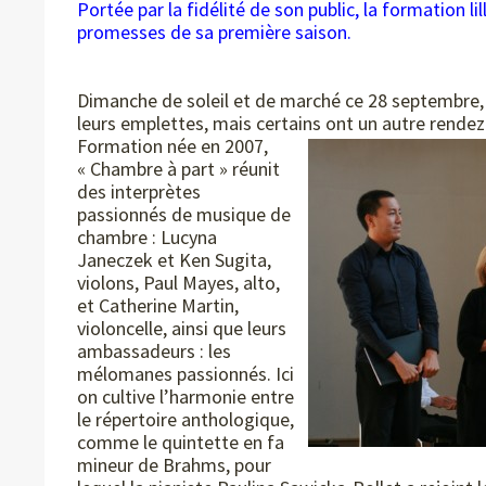
Portée par la fidélité de son public, la formation 
promesses de sa première saison.
Dimanche de soleil et de marché ce 28 septembre, P
leurs emplettes, mais certains ont un autre rendez-
Formation née en 2007,
« Chambre à part » réunit
des interprètes
passionnés de musique de
chambre : Lucyna
Janeczek et Ken Sugita,
violons, Paul Mayes, alto,
et Catherine Martin,
violoncelle, ainsi que leurs
ambassadeurs : les
mélomanes passionnés. Ici
on cultive l’harmonie entre
le répertoire anthologique,
comme le quintette en fa
mineur de Brahms, pour