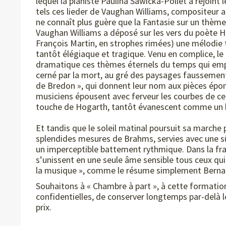
lequel la pianiste Paulina Sawicka-Pollet a rejoint
tels ces lieder de Vaughan Williams, compositeur a
ne connaît plus guère que la Fantasie sur un thème 
Vaughan Williams a déposé sur les vers du poète H
François Martin, en strophes rimées) une mélodie 
tantôt élégiaque et tragique. Venu en complice, le
dramatique ces thèmes éternels du temps qui empo
cerné par la mort, au gré des paysages faussement 
de Bredon », qui donnent leur nom aux pièces épon
musiciens épousent avec ferveur les courbes de 
touche de Hogarth, tantôt évanescent comme un br
Et tandis que le soleil matinal poursuit sa marche p
splendides mesures de Brahms, servies avec une sû
un imperceptible battement rythmique. Dans la fr
s’unissent en une seule âme sensible tous ceux qui 
la musique », comme le résume simplement Bern
Souhaitons à « Chambre à part », à cette formation
confidentielles, de conserver longtemps par-delà le
prix.