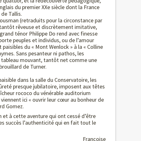
 le quatuor, et la redécouverte pédagogique,
nglais du premier XXe siècle dont la France
de Tallis.
ousman (retraduits pour la circonstance par
tantôt rêveuse et discrètement imitative,
 grand ténor Philippe Do rend avec finesse
rte peuples et individus, ou de l’amour
paisibles du « Mont Wenlock » à la « Colline
ymes. Sans pesanteur ni pathos, les
ce tableau mouvant, tantôt net comme une
ouillard de Turner.
aisible dans la salle du Conservatoire, les
reté presque jubilatoire, imposent aux têtes
aîcheur rococo du vénérable auditorium
viennent ici « ouvrir leur cœur au bonheur de
ard Gomez.
 et à cette aventure qui ont cessé d’être
s succès l’authenticité qui en fait tout le
Françoise