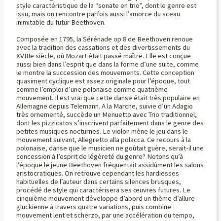
style caractéristique de la “sonate en trio”, dont le genre est
issu, mais on rencontre parfois aussi l’amorce du sceau
inimitable du futur Beethoven.
Composée en 1795, la Sérénade op.8 de Beethoven renoue
avec la tradition des cassations et des divertissements du
XVIIIe siècle, où Mozart était passé maître. Elle est conçue
aussi bien dans l’esprit que dans la forme d’une suite, comme
le montre la succession des mouvements. Cette conception
quasiment cyclique est assez originale pour l’époque, tout
comme l’emploi d’une polonaise comme quatrième
mouvement. Il est vrai que cette danse était très populaire en
Allemagne depuis Telemann. A la Marche, suivie d’un Adagio
très ornementé, succède un Menuetto avec Trio traditionnel,
dont les pizzicatos s’inscrivent parfaitement dans le genre des
petites musiques nocturnes. Le violon mène le jeu dans le
mouvement suivant, Allegretto alla polacca. Ce recours à la
polonaise, danse que le musicien ne goûtait guère, serait-il une
concession à l’esprit de légèreté du genre? Notons qu’à
l’époque le jeune Beethoven fréquentait assidûment les salons
aristocratiques. On retrouve cependant les hardiesses
habituelles de l’auteur dans certains silences brusques,
procédé de style qui caractérisera ses œuvres futures. Le
cinquième mouvement développe d’abord un thème d’allure
gluckienne à travers quatre variations, puis combine
mouvement lent et scherzo, par une accélération du tempo,