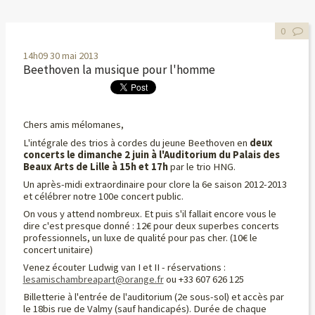
0
14h09
30
mai 2013
Beethoven la musique pour l'homme
Chers amis mélomanes,
L'intégrale des trios à cordes du jeune Beethoven en
deux
concerts le
dimanche 2 juin à l'Auditorium du Palais des
Beaux Arts de Lille à 15h et 17h
par le trio HNG.
Un après-midi extraordinaire pour clore la 6e saison 2012-2013
et célébrer notre 100e concert public.
On vous y attend nombreux. Et puis s'il fallait encore vous le
dire c'est presque donné : 12€ pour deux superbes concerts
professionnels, un luxe de qualité pour pas cher. (10€ le
concert unitaire)
Venez écouter Ludwig van I et II - réservations :
lesamischambreapart@orange.fr
ou +33 607 626 125
Billetterie à l'entrée de l'auditorium (2e sous-sol) et accès par
le 18bis rue de Valmy (sauf handicapés). Durée de chaque