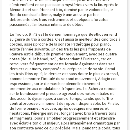
s’entremêlent en un pianissimo mystérieux vers la fin. Après le
Menuetto et son étonnant trio, dominé par le violoncelle, le
Rondo conclusif affirme, malgré une activité parfois
débordante des trois instruments et quelques sforzatos
passionnés, l’ambiance intimiste du début.
Le Trio op. 9 n°3 est le dernier hommage que Beethoven rend
au genre du trio à cordes. C’est aussi le meilleur des cinq trios à
cordes, assez proche de la sonate Pathétique pour piano,
écrite l’année suivante. Un des traits les plus frappants de
l’œuvre est le début du premier mouvement, avec ses quatre
notes (do, si, la bémol, sol), descendant à l’unisson, car on
retrouvera fréquemment cette formule également dans ses
derniers quatuors, composés au crépuscule de sa vie. Parmi
les trois Trios op. 9, le dernier est sans doute le plus expressif,
comme le montre l’intitulé du second mouvement, Adagio con
espressione, sorte de marche solennelle richement
ornementée aux modulations fréquentes. Le Scherzo repose
sur le bondissement presque agressif des notes initiales et
des accents dynamiques à contre-temps, tandis que le Trio
central propose un moment de repos indispensable. Le Finale,
de forme binaire, retrouve, après quelques murmures et
hésitations, l’énergie initiale, fonçant avec brio à travers tons
et fragments, pour s’amplifier progressivement et atteindre
avec éclat le ton d’ut majeur, alors intensément dramatique par
son contraste avec ce qui précède. Mais, pendant la coda, tous