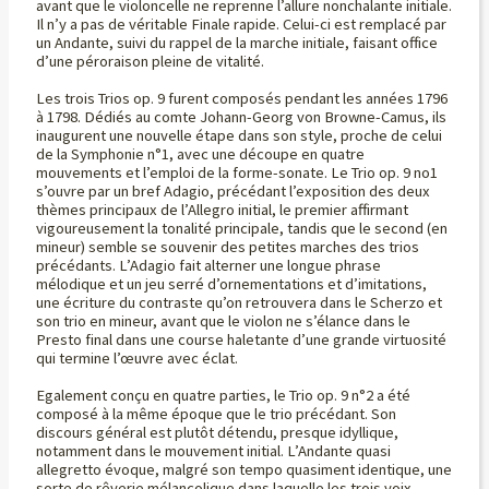
avant que le violoncelle ne reprenne l’allure nonchalante initiale.
Il n’y a pas de véritable Finale rapide. Celui-ci est remplacé par
un Andante, suivi du rappel de la marche initiale, faisant office
d’une péroraison pleine de vitalité.
Les trois Trios op. 9 furent composés pendant les années 1796
à 1798. Dédiés au comte Johann-Georg von Browne-Camus, ils
inaugurent une nouvelle étape dans son style, proche de celui
de la Symphonie n°1, avec une découpe en quatre
mouvements et l’emploi de la forme-sonate. Le Trio op. 9 no1
s’ouvre par un bref Adagio, précédant l’exposition des deux
thèmes principaux de l’Allegro initial, le premier affirmant
vigoureusement la tonalité principale, tandis que le second (en
mineur) semble se souvenir des petites marches des trios
précédants. L’Adagio fait alterner une longue phrase
mélodique et un jeu serré d’ornementations et d’imitations,
une écriture du contraste qu’on retrouvera dans le Scherzo et
son trio en mineur, avant que le violon ne s’élance dans le
Presto final dans une course haletante d’une grande virtuosité
qui termine l’œuvre avec éclat.
Egalement conçu en quatre parties, le Trio op. 9 n°2 a été
composé à la même époque que le trio précédant. Son
discours général est plutôt détendu, presque idyllique,
notamment dans le mouvement initial. L’Andante quasi
allegretto évoque, malgré son tempo quasiment identique, une
sorte de rêverie mélancolique dans laquelle les trois voix