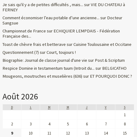
Je sais qu'il y a de petites difficultés , mais...
sur
VIE DU CHATEAU à
FERNEY
Comment économiser l’eau potable d’une ancienne...
sur
Docteur
Sangsue
Championnat de France
sur
ECHIQUIER LEMPDAIS - Fédération
Française des...
Toast de chèvre frais et betterave
sur
Cuisine Toulousaine et Occitane
Questionnement (7)
sur
Court, toujours !
Biographie: Journal de classe journal d'une vie
sur
Post & Scriptum
Respice Domine in testamentum tuum (Introit du...
sur
BELGICATHO
Mougeons, moutruches et muselières (636)
sur
ET POURQUOI DONC ?
Août 2026
D
L
M
M
J
V
S
1
2
3
4
5
6
7
8
9
10
11
12
13
14
15