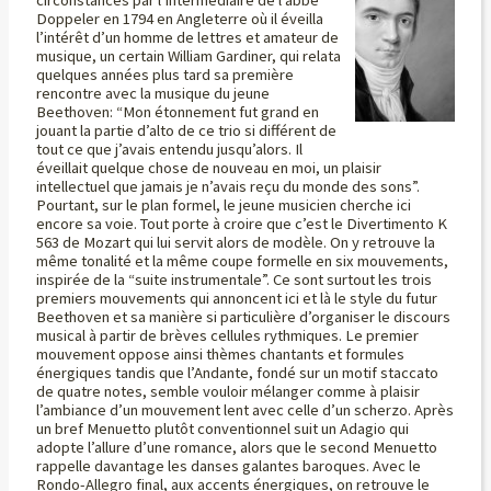
Doppeler en 1794 en Angleterre où il éveilla
l’intérêt d’un homme de lettres et amateur de
musique, un certain William Gardiner, qui relata
quelques années plus tard sa première
rencontre avec la musique du jeune
Beethoven: “Mon étonnement fut grand en
jouant la partie d’alto de ce trio si différent de
tout ce que j’avais entendu jusqu’alors. Il
éveillait quelque chose de nouveau en moi, un plaisir
intellectuel que jamais je n’avais reçu du monde des sons”.
Pourtant, sur le plan formel, le jeune musicien cherche ici
encore sa voie. Tout porte à croire que c’est le Divertimento K
563 de Mozart qui lui servit alors de modèle. On y retrouve la
même tonalité et la même coupe formelle en six mouvements,
inspirée de la “suite instrumentale”. Ce sont surtout les trois
premiers mouvements qui annoncent ici et là le style du futur
Beethoven et sa manière si particulière d’organiser le discours
musical à partir de brèves cellules rythmiques. Le premier
mouvement oppose ainsi thèmes chantants et formules
énergiques tandis que l’Andante, fondé sur un motif staccato
de quatre notes, semble vouloir mélanger comme à plaisir
l’ambiance d’un mouvement lent avec celle d’un scherzo. Après
un bref Menuetto plutôt conventionnel suit un Adagio qui
adopte l’allure d’une romance, alors que le second Menuetto
rappelle davantage les danses galantes baroques. Avec le
Rondo-Allegro final, aux accents énergiques, on retrouve le