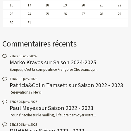
16
17
18
19
20
21
22
23
24
25
26
27
28
29
30
31
Commentaires récents
23h27
13
nov. 2024
Marko Kravos
sur
Saison 2024-2025
Bonjour, c'est la compositrice Françoise Choveaux qui...
12h48
10
janv. 2023
Patricia&Colin Tamsett
sur
Saison 2022 - 2023
Reservations ? Merci.
17h25
06
janv. 2023
Paul Mayes
sur
Saison 2022 - 2023
Pour s'inscrire sur le mailing, il faudrait envoyer votre...
16h13
06
janv. 2023
DUHEN
sur
Saison 2022 - 2023