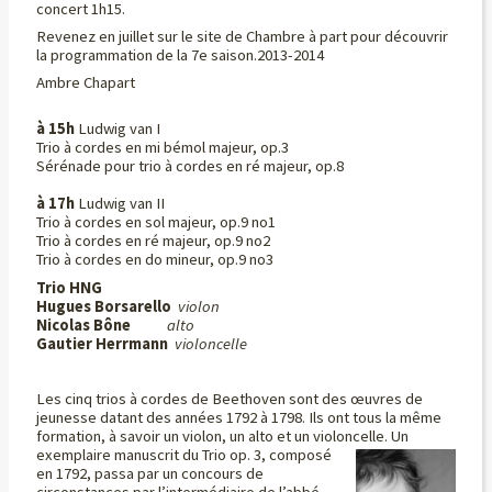
concert 1h15.
Revenez en juillet sur le site de Chambre à part pour découvrir
la programmation de la 7e saison.2013-2014
Ambre Chapart
à 15h
Ludwig van I
Trio à cordes en mi bémol majeur, op.3
Sérénade pour trio à cordes en ré majeur, op.8
à 17h
Ludwig van II
Trio à cordes en sol majeur, op.9 no1
Trio à cordes en ré majeur, op.9 no2
Trio à cordes en do mineur, op.9 no3
Trio HNG
Hugues Borsarello
violon
Nicolas Bône
alto
Gautier Herrmann
violoncelle
Les cinq trios à cordes de Beethoven sont des œuvres de
jeunesse datant des années 1792 à 1798. Ils ont tous la même
formation, à savoir un violon, un alto et un violoncelle.
Un
exemplaire manuscrit du Trio op. 3, composé
en 1792, passa par un concours de
circonstances par l’intermédiaire de l’abbé