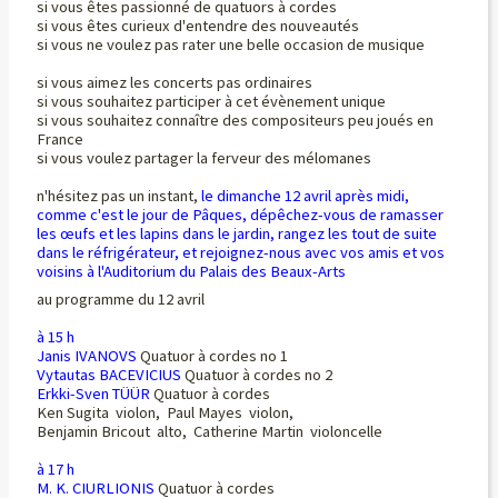
si vous êtes passionné de quatuors à cordes
si vous êtes curieux d'entendre des nouveautés
si vous ne voulez pas rater une belle occasion de musique
si vous aimez les concerts pas ordinaires
si vous souhaitez participer à cet évènement unique
si vous souhaitez connaître des compositeurs peu joués en
France
si vous voulez partager la ferveur des mélomanes
n'hésitez pas un instant,
le dimanche 12 avril après midi,
comme c'est le jour de Pâques, dépêchez-vous de ramasser
les œufs et les lapins dans le jardin, rangez les tout de suite
dans le réfrigérateur, et rejoignez-nous avec vos amis et vos
voisins à l'Auditorium du Palais des Beaux-Arts
au programme du 12 avril
à 15 h
Janis IVANOVS
Quatuor à cordes no 1
Vytautas BACEVICIUS
Quatuor à cordes no 2
Erkki-Sven TÜÜR
Quatuor à cordes
Ken Sugita violon, Paul Mayes violon,
Benjamin Bricout alto, Catherine Martin violoncelle
à 17 h
M. K. CIURLIONIS
Quatuor à cordes