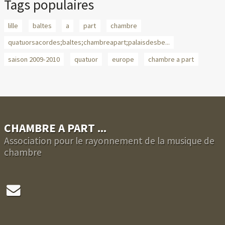
Tags populaires
lille
baltes
a
part
chambre
quatuorsacordes;baltes;chambreapart;palaisdesbe...
saison 2009-2010
quatuor
europe
chambre a part
CHAMBRE A PART ...
Association pour le rayonnement de la musique de
chambre