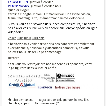
Eduard TUBIN
Quatuor à cordes
Peteris VASKS
Quatuor à cordes no 3
Quatuor Bogen
Caroline Dooghe violon, Emmanuel Van Driessche violon,
Marie Chastang alto, Clément Vandamme violoncelle
Si vous voulez en savoir plus sur ces compositeurs, n'hésitez
pas à aller voir sur le web ou encore sur l'encyclopédie en ligne
Wikipédia :
Vasks
Tüür
Tubin
Ciurlionis
n'hésitez pas à venir participer à ces concerts véritablement
exceptionnels, nous vous y attendons nombreux, et vous
pouvez nous laisser un petit message
Bernard
et si vous voulez rejoindre nos mécènes et sponsors, votre
logo figurera dans la liste ci-après
Lien permanent
Tags :
europe
,
xxl
,
quatuor
,
baltes
,
lille
,
chambre
,
a
,
part
0
commentaire