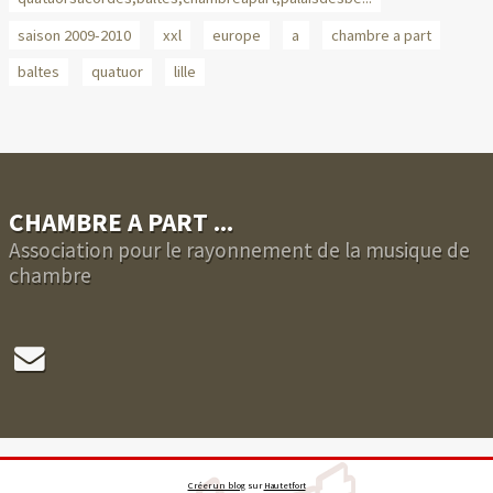
saison 2009-2010
xxl
europe
a
chambre a part
baltes
quatuor
lille
CHAMBRE A PART ...
Association pour le rayonnement de la musique de
chambre
Créer un blog
sur
Hautetfort