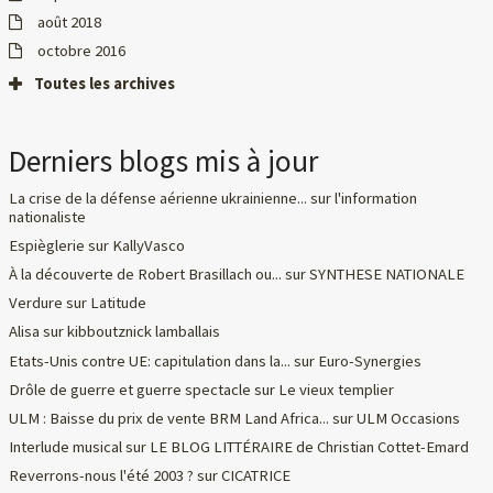
août 2018
octobre 2016
Toutes les archives
Derniers blogs mis à jour
La crise de la défense aérienne ukrainienne...
sur
l'information
nationaliste
Espièglerie
sur
KallyVasco
À la découverte de Robert Brasillach ou...
sur
SYNTHESE NATIONALE
Verdure
sur
Latitude
Alisa
sur
kibboutznick lamballais
Etats-Unis contre UE: capitulation dans la...
sur
Euro-Synergies
Drôle de guerre et guerre spectacle
sur
Le vieux templier
ULM : Baisse du prix de vente BRM Land Africa...
sur
ULM Occasions
Interlude musical
sur
LE BLOG LITTÉRAIRE de Christian Cottet-Emard
Reverrons-nous l'été 2003 ?
sur
CICATRICE